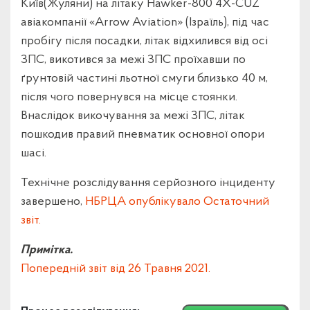
Київ(Жуляни) на літаку Hawker-800 4X-CUZ
авіакомпанії «Arrow Aviation» (Ізраїль), під час
пробігу після посадки, літак відхилився від осі
ЗПС, викотився за межі ЗПС проїхавши по
ґрунтовій частині льотної смуги близько 40 м,
після чого повернувся на місце стоянки.
Внаслідок викочування за межі ЗПС, літак
пошкодив правий пневматик основної опори
шасі.
Технічне розслідування серйозного інциденту
завершено,
НБРЦА опублікувало Остаточний
звіт.
Примітка.
Попередній звіт від 26 Травня 2021.