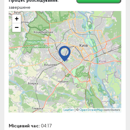
Процес розcлідування:
завершене
+
−
Leaflet
| ©
OpenStreetMap
contributors
Місцевий час:
04:17