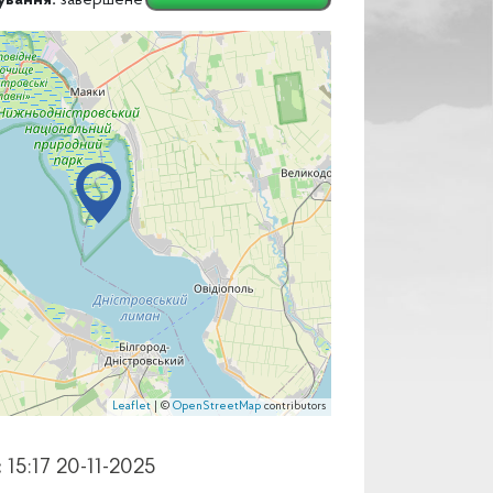
ування:
завершене
Leaflet
| ©
OpenStreetMap
contributors
:
15:17 20-11-2025