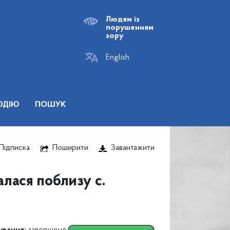
Людям із
порушенням
зору
English
ОДІЮ
ПОШУК
Підписка
Поширити
Завантажити
лася поблизу с.