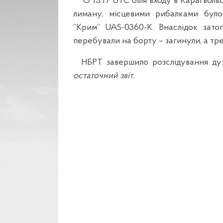
О 13:17 UTC біля входу в Карагвольс
лиману, місцевими рибалками бул
“Крим” UAS-0360-K. Внаслідок зато
перебували на борту – загинули, а тр
НБРТ завершило розслідування дуже
остаточний звіт.