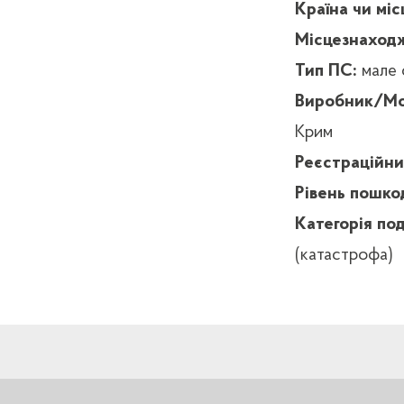
Країна чи міс
Місцезнаход
Тип ПС:
мале
Виробник/Мо
Крим
Реєстраційн
Рівень пошк
Категорія под
(катастрофа)