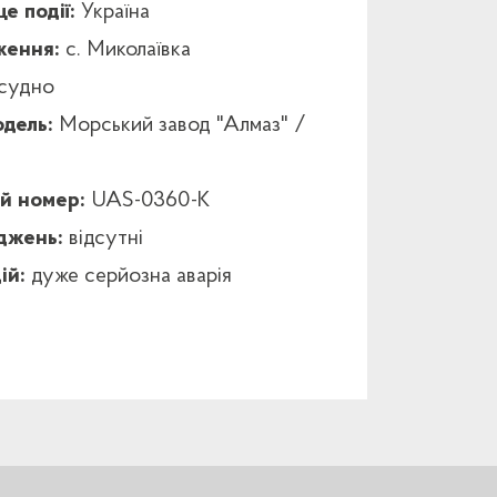
це події:
Україна
ження:
с. Миколаївка
 судно
дель:
Морський завод "Алмаз" /
ий номер:
UAS-0360-K
оджень:
відсутні
ій:
дуже серйозна аварія