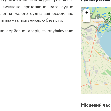
ьку затоку на півночі Дністровського
Процес розcлід
о виявлено притоплене мале судно
+
плення малого судна дві особи, що
−
етя вважається зниклою безвісти.
 серйозної аварії, та опублікувало
Місцевий час