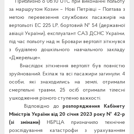
Приблизно о 06:10 UTC при виконанні польоту
за маршрутом Козин – Нові Петрівці – Полтава з
метою перевезення службових пасажирів на
вертольоті ЕС 225 LP, бортовий № 54 (державної
авіації України), експлуатант САЗ ДСНС України,
під час польоту над м. Бровари вертоліт зіткнувся
з будівлею дошкільного навчального закладу
«Джерельце».
Внаслідок зіткнення вертоліт був повністю
зруйнований. Екіпаж та всі пасажири загинули. 4
особи, які знаходились на землі, отримали
смертельні травми, 25 осіб отримали тілесні
ушкодження різного ступеню важкості.
Відповідно до
розпорядження Кабінету
Міністрів України від 20 січня 2023 року № 42-р
(зі змінами)
НБРЦА призначило технічне
розслідування катастрофи з урахуванням