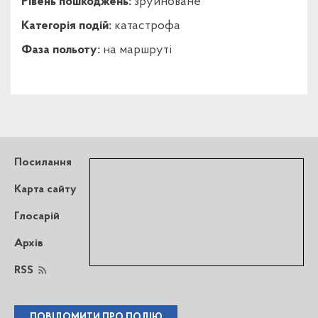
Рівень пошкоджень:
зруйноване
Категорія подій:
катастрофа
Фаза польоту:
на маршруті
Посилання
Карта сайту
Глосарій
Архів
RSS
ПОВІДОМИТИ ПРО ПОДІЮ