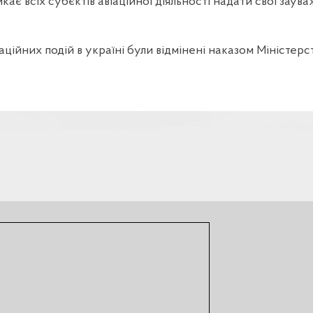
кає всіх субєктів авіаційної діяльності надати свої заув
іаційних подій в україні були відмінені наказом Міністе