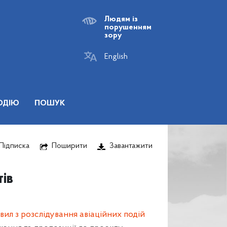
Людям із
порушенням
зору
English
ОДІЮ
ПОШУК
Підписка
Поширити
Завантажити
ів
вил з розслідування авіаційних подій