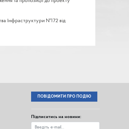
аження та пропозиції до проекту
рства Інфраструктури №172 від
ПОВІДОМИТИ ПРО ПОДІЮ
Підписатись на новини: