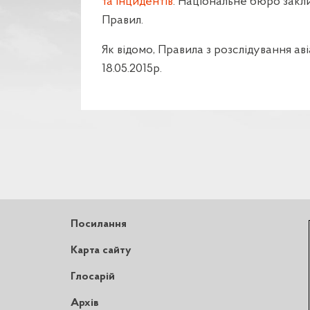
та інцидентів
. Національне бюро закли
Правил.
Як відомо, Правила з розслідування ав
18.05.2015р.
Посилання
Карта сайту
Глосарій
Архів