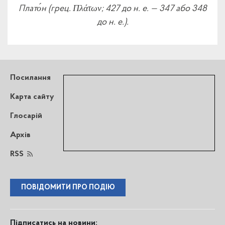
Плато́н (грец. Πλάτων; 427 до н. е. — 347 або 348
до н. е.).
Посилання
Карта сайту
Глосарій
Архів
RSS
ПОВІДОМИТИ ПРО ПОДІЮ
Підписатись на новини: