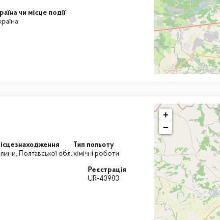
раїна чи місце події
країна
+
−
ісцезнаходження
Тип польоту
лини, Полтавської обл.
хімічні роботи
Реєстрація
UR-43983