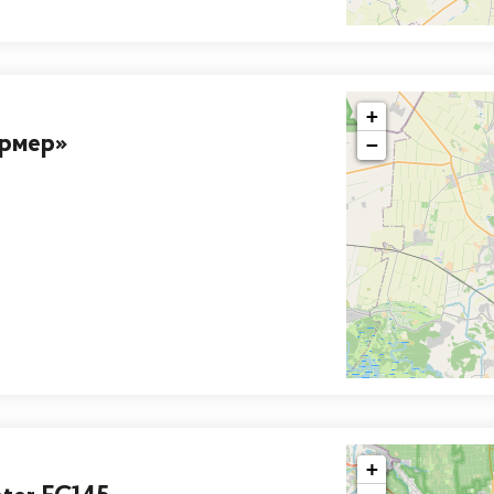
+
ермер»
−
+