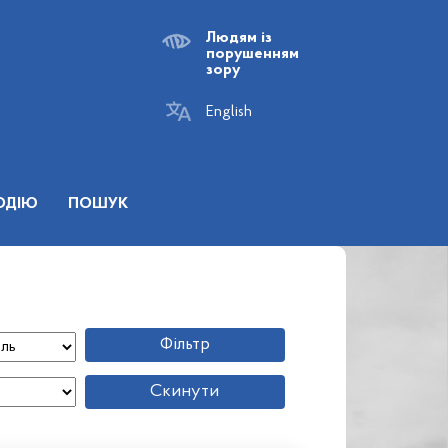
Людям із
порушенням
зору
English
ОДІЮ
ПОШУК