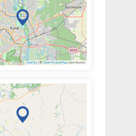
Leaflet
| ©
OpenStreetMap
contributors