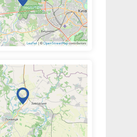
Leaflet
| ©
OpenStreetMap
contributors