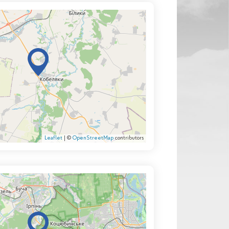
Leaflet
| ©
OpenStreetMap
contributors