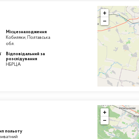
+
−
Місцезнаходження
Кобиляки, Полтавська
обл.
ї
Відповідальний за
розслідування
НБРЦА
+
−
ип польоту
риватний