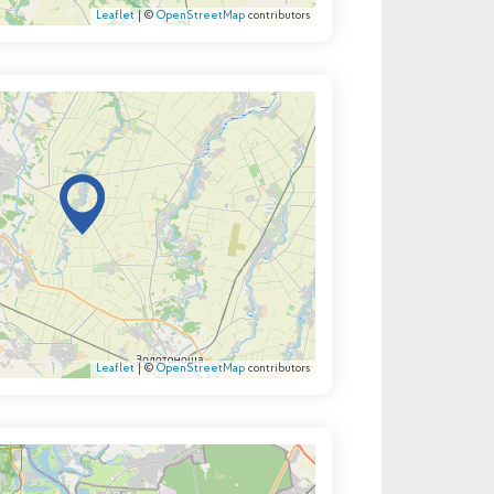
Leaflet
| ©
OpenStreetMap
contributors
Leaflet
| ©
OpenStreetMap
contributors