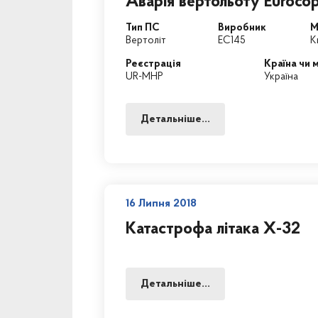
Аварія вертольоту Euroco
Тип ПС
Виробник
М
Вертоліт
EC145
К
Реєстрація
Країна чи м
UR-MHP
Україна
Детальніше...
16 Липня 2018
Катастрофа літака Х-32
Детальніше...