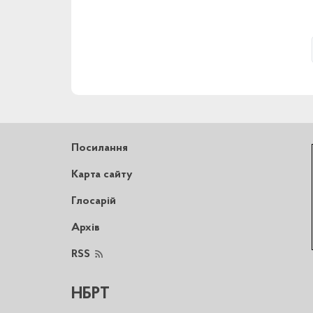
Посилання
Карта сайту
Глосарій
Архів
RSS
НБРТ