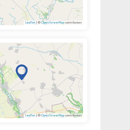
Leaflet
| ©
OpenStreetMap
contributors
Leaflet
| ©
OpenStreetMap
contributors