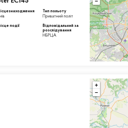
pter EC145
−
ісцезнаходження
Тип польоту
иїв
Приватний політ
ісце події
Відповідальний за
розслідування
НБРЦА
+
−